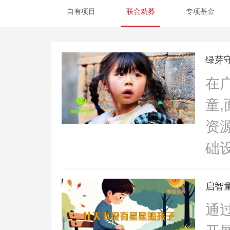
自有项目
联合劝募
专项基金
绿芽
在
童
资
础
于
启智
前
通
证