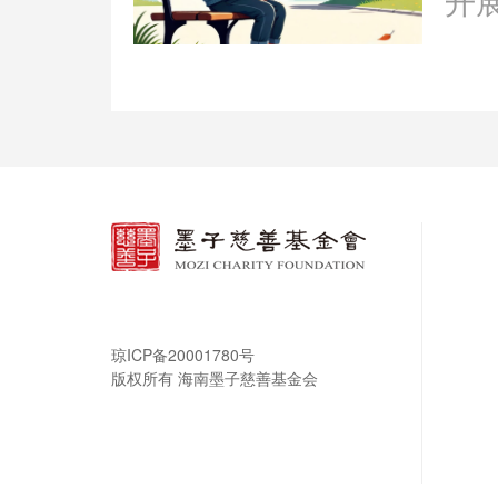
开
务
失
琼ICP备20001780号
版权所有 海南墨子慈善基金会